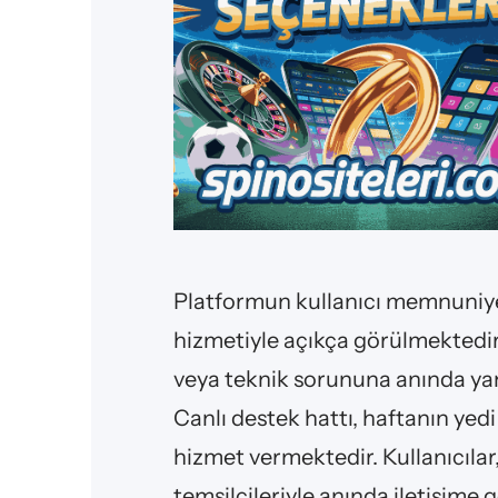
Platformun kullanıcı memnuniy
hizmetiyle açıkça görülmektedir. 
veya teknik sorununa anında yanı
Canlı destek hattı, haftanın yed
hizmet vermektedir. Kullanıcıla
temsilcileriyle anında iletişime 