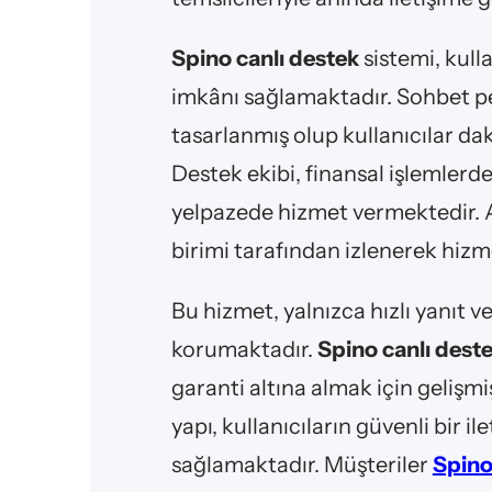
Spino canlı destek
sistemi, kull
imkânı sağlamaktadır. Sohbet pe
tasarlanmış olup kullanıcılar da
Destek ekibi, finansal işlemlerd
yelpazede hizmet vermektedir. A
birimi tarafından izlenerek hiz
Bu hizmet, yalnızca hızlı yanıt 
korumaktadır.
Spino canlı dest
garanti altına almak için gelişmi
yapı, kullanıcıların güvenli bir 
sağlamaktadır. Müşteriler
Spino