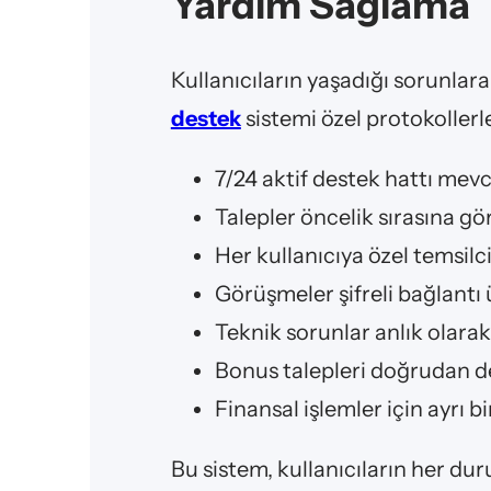
Yardım Sağlama
Kullanıcıların yaşadığı sorunlar
destek
sistemi özel protokollerl
7/24 aktif destek hattı mevc
Talepler öncelik sırasına gö
Her kullanıcıya özel temsilc
Görüşmeler şifreli bağlantı
Teknik sorunlar anlık olar
Bonus talepleri doğrudan de
Finansal işlemler için ayrı 
Bu sistem, kullanıcıların her du