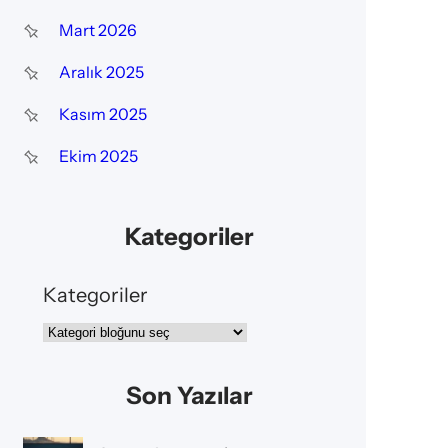
Mart 2026
Aralık 2025
Kasım 2025
Ekim 2025
Kategoriler
Kategoriler
Son Yazılar