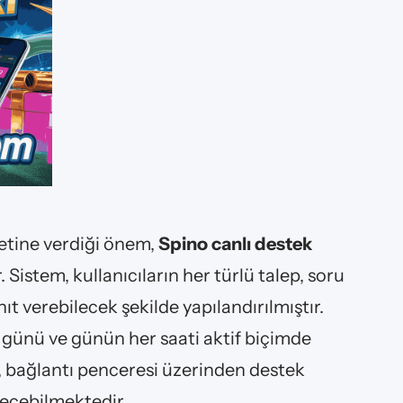
etine verdiği önem,
Spino canlı destek
Sistem, kullanıcıların her türlü talep, soru
t verebilecek şekilde yapılandırılmıştır.
i günü ve günün her saati aktif biçimde
r, bağlantı penceresi üzerinden destek
geçebilmektedir.