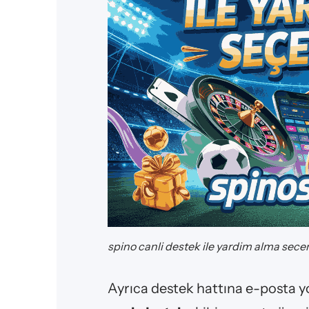
spino canli destek ile yardim alma sece
Ayrıca destek hattına e-posta