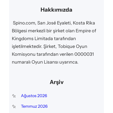
a
Hakkımızda
Spino.com, San José Eyaleti, Kosta Rika
Bölgesi merkezli bir şirket olan Empire of
Kingdoms Limitada tarafından
işletilmektedir. Şirket, Tobique Oyun
Komisyonu tarafından verilen 0000031
numaralı Oyun Lisansı uyarınca.
Arşiv
Ağustos 2026
Temmuz 2026