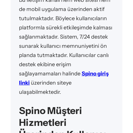
de mobil uygulama üzerinden aktif
tutulmaktadır. Böylece kullanıcıların
platformla sürekli etkileşimde kalması
sağlanmaktadır. Sistem, 7/24 destek
sunarak kullanıcı memnuniyetini ön
planda tutmaktadır. Kullanıcılar canlı
destek ekibine erişim
sağlayamamaları halinde
Spino giriş
linki
üzerinden siteye
ulaşabilmektedir.
Spino Müşteri
Hizmetleri