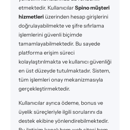
etmektedir. Kullanıcılar
Spino müşteri
hizmetleri
üzerinden hesap girişlerini
doğrulayabilmekte ve şifre sıfırlama
işlemlerini güvenli biçimde
tamamlayabilmektedir. Bu sayede
platforma erişim süreci
kolaylaştırılmakta ve kullanıcı güvenliği
en üst düzeyde tutulmaktadır. Sistem,
tüm işlemleri onay mekanizmasıyla
gerçekleştirmektedir.
Kullanıcılar ayrıca ödeme, bonus ve
üyelik süreçleriyle ilgili sorularını da
destek ekibine yönlendirebilmektedir.
Bu iletişim kanalı hem web sitesi hem