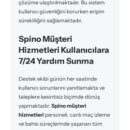
çözüme ulaştırılmaktadır. Bu sistem
kullanıcı güvenliğini korurken erişim
sürekliliğini sağlamaktadır.
Spino Müşteri
Hizmetleri Kullanıcılara
7/24 Yardım Sunma
Destek ekibi günün her saatinde
kullanıcı sorunlarını yanıtlamakta ve
taleplere kesintisiz biçimde dönüş
yapmaktadır.
Spino müşteri
hizmetleri
personeli, canlı maç izleme
ve bahis süreçlerinde yaşanan tüm