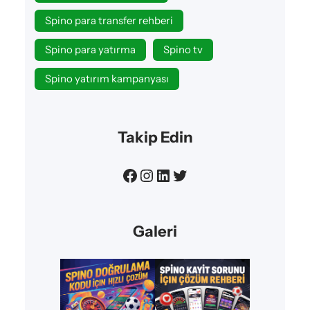
Spino para transfer rehberi
Spino para yatırma
Spino tv
Spino yatırım kampanyası
Takip Edin
Facebook
Instagram
LinkedIn
Twitter
Galeri