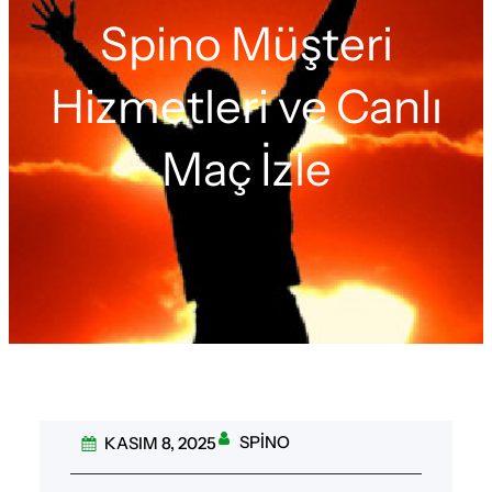
Spino Müşteri
Hizmetleri ve Canlı
Maç İzle
SPINO
KASIM 8, 2025