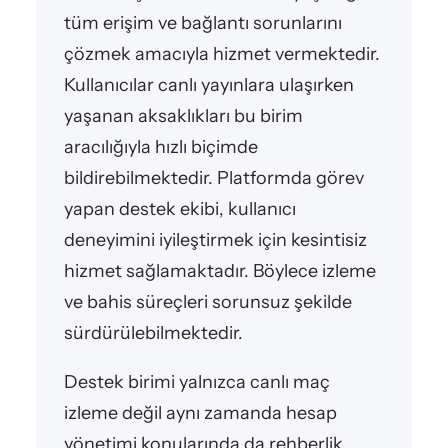
tüm erişim ve bağlantı sorunlarını
çözmek amacıyla hizmet vermektedir.
Kullanıcılar canlı yayınlara ulaşırken
yaşanan aksaklıkları bu birim
aracılığıyla hızlı biçimde
bildirebilmektedir. Platformda görev
yapan destek ekibi, kullanıcı
deneyimini iyileştirmek için kesintisiz
hizmet sağlamaktadır. Böylece izleme
ve bahis süreçleri sorunsuz şekilde
sürdürülebilmektedir.
Destek birimi yalnızca canlı maç
izleme değil aynı zamanda hesap
yönetimi konularında da rehberlik