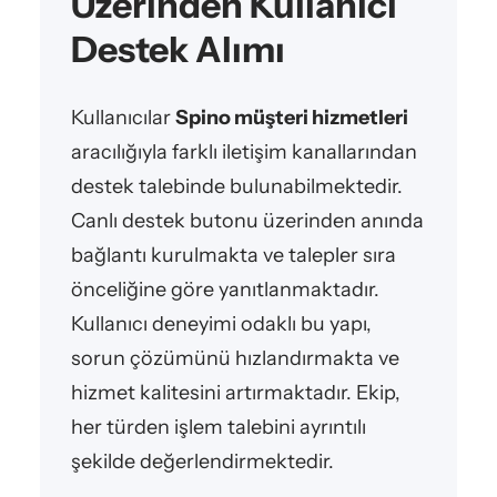
Üzerinden Kullanıcı
Destek Alımı
Kullanıcılar
Spino müşteri hizmetleri
aracılığıyla farklı iletişim kanallarından
destek talebinde bulunabilmektedir.
Canlı destek butonu üzerinden anında
bağlantı kurulmakta ve talepler sıra
önceliğine göre yanıtlanmaktadır.
Kullanıcı deneyimi odaklı bu yapı,
sorun çözümünü hızlandırmakta ve
hizmet kalitesini artırmaktadır. Ekip,
her türden işlem talebini ayrıntılı
şekilde değerlendirmektedir.