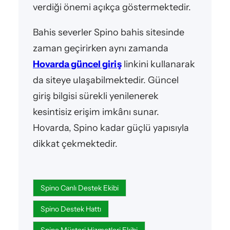
verdiği önemi açıkça göstermektedir.
Bahis severler Spino bahis sitesinde
zaman geçirirken aynı zamanda
Hovarda güncel giriş
linkini kullanarak
da siteye ulaşabilmektedir. Güncel
giriş bilgisi sürekli yenilenerek
kesintisiz erişim imkânı sunar.
Hovarda, Spino kadar güçlü yapısıyla
dikkat çekmektedir.
Spino Canlı Destek Ekibi
Spino Destek Hattı