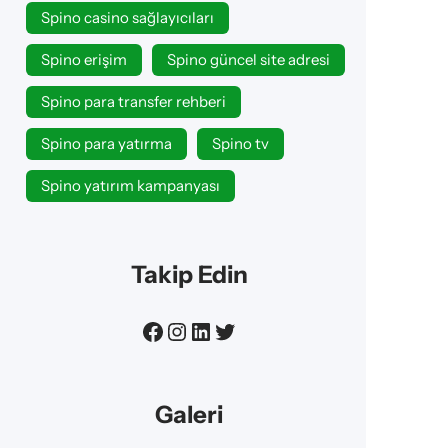
Spino casino sağlayıcıları
Spino erişim
Spino güncel site adresi
Spino para transfer rehberi
Spino para yatırma
Spino tv
Spino yatırım kampanyası
Takip Edin
Facebook
Instagram
LinkedIn
Twitter
Galeri