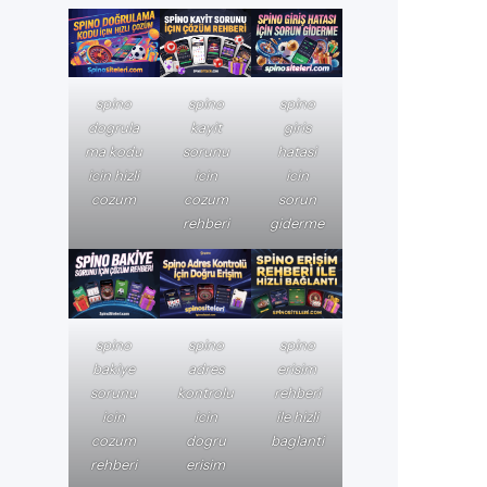
spino
spino
spino
dogrula
kayit
giris
ma kodu
sorunu
hatasi
icin hizli
icin
icin
cozum
cozum
sorun
rehberi
giderme
spino
spino
spino
bakiye
adres
erisim
sorunu
kontrolu
rehberi
icin
icin
ile hizli
cozum
dogru
baglanti
rehberi
erisim