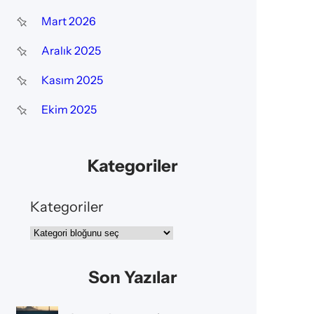
Mart 2026
Aralık 2025
Kasım 2025
Ekim 2025
Kategoriler
Kategoriler
Son Yazılar