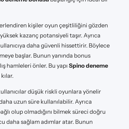
rlendiren kişiler oyun çeşitliliğini gözden
yüksek kazanç potansiyeli taşır. Ayrıca
llanıcıya daha güvenli hissettirir. Böylece
tirmeye başlar. Bunun yanında bonus
ış hamleleri önler. Bu yapı
Spino deneme
kılar.
llanıcılar düşük riskli oyunlara yönelir
ha uzun süre kullanılabilir. Ayrıca
bağlı olup olmadığını bilmek süreci doğru
cu daha sağlam adımlar atar. Bunun