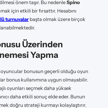
dilmesi önem taşır. Bu nedenle
Spino
k için etkili bir fırsattır. Hesabını
lü turnuvalar
başta olmak üzere birçok
lanabilmektedir.
nusu Üzerinden
enemesi Yapma
oyuncular bonusun geçerli olduğu oyun
lar bonus kullanımına uygun olmayabilir.
ajlı oyunları seçmek daha yüksek
nıcı daha etkili sonuç elde eder. Bunun
mek doğru strateji kurmayı kolaylaştırır.