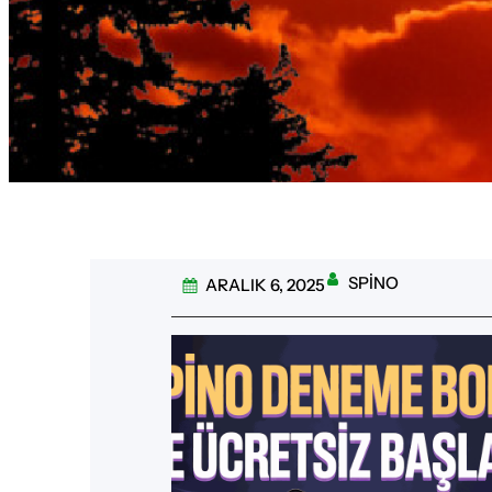
SPINO
ARALIK 6, 2025