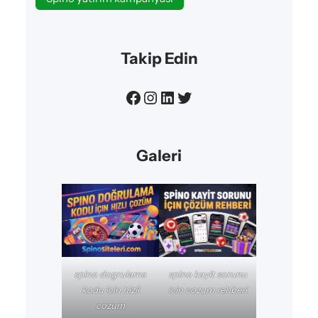
Takip Edin
Facebook
Instagram
LinkedIn
Twitter
Galeri
spino dogrulama
spino kayit sorunu
kodu icin hizli
icin cozum rehberi
cozum