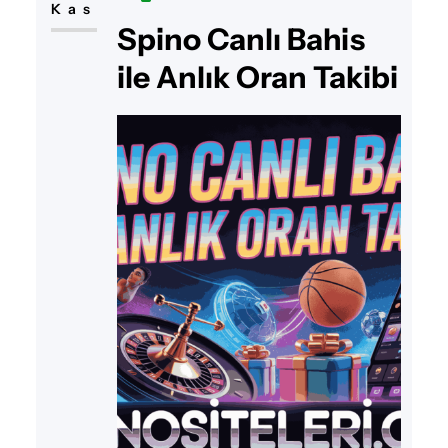
Kas
Spino Canlı Bahis
ile Anlık Oran Takibi