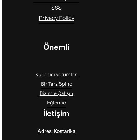
SSS
Privacy Policy
Önemli
Kullanıcı yorumları
Bir Tarz Spino
Bizimle Çalışın
Eğlence
İletişim
Adres: Kostarika