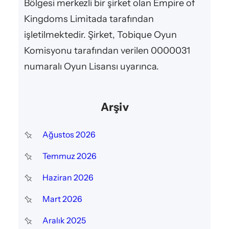
Bölgesi merkezli bir şirket olan Empire of
gecikmelerle yansıtarak
Kingdoms Limitada tarafından
profesyonel bir canlı bahis
işletilmektedir. Şirket, Tobique Oyun
deneyimi sunmaktadır. Bu sayede
Komisyonu tarafından verilen 0000031
kullanıcılar, maç dinamiklerine
numaralı Oyun Lisansı uyarınca.
göre…
Arşiv
Ağustos 2026
Temmuz 2026
Haziran 2026
Mart 2026
Aralık 2025