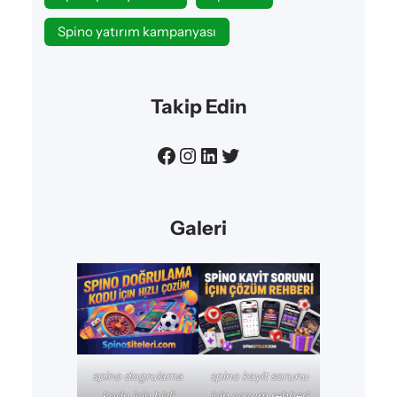
Spino yatırım kampanyası
Takip Edin
Facebook
Instagram
LinkedIn
Twitter
Galeri
spino dogrulama
spino kayit sorunu
kodu icin hizli
icin cozum rehberi