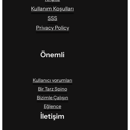
Kullanım Koşulları
SSS
Privacy Policy
Önemli
Kullanıcı yorumları
Bir Tarz Spino
Bizimle Çalışın
Eğlence
İletişim