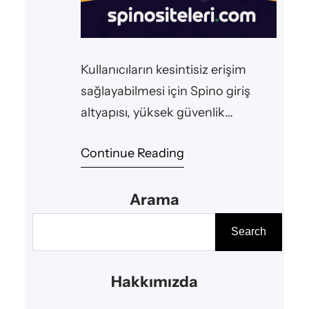
Kullanıcıların kesintisiz erişim
sağlayabilmesi için Spino giriş
altyapısı, yüksek güvenlik
standartlarına uygun biçimde
Continue Reading
oluşturulmuştur. Sistem, erişim
yoğunluğuna göre otomatik yük
Arama
dengeleme teknolojisini
kullanmakta ve bağlantı hızını
A
Search
sabit tutmaktadır. Kullanıcılar,
r
platforma giriş yaparken tüm
a
Hakkımızda
işlemleri şifreli bağlantılar
üzerinden gerçekleştirmektedir.