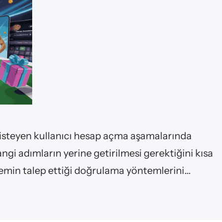
steyen kullanıcı hesap açma aşamalarında
ngi adımların yerine getirilmesi gerektiğini kısa
stemin talep ettiği doğrulama yöntemlerini
n önüne geçer. Böylece giriş işlemleri daha
Spino hesap onayı kullanıcıların güvenli bir