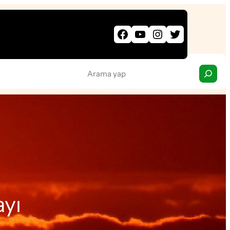
Facebook
YouTube
Instagram
Twitter
S
e
a
r
c
h
ayı