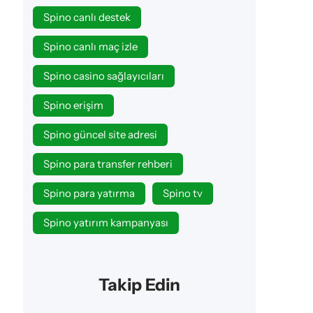
Spino canlı destek
Spino canlı maç izle
Spino casino sağlayıcıları
Spino erişim
Spino güncel site adresi
Spino para transfer rehberi
Spino para yatırma
Spino tv
Spino yatırım kampanyası
Takip Edin