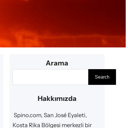
Arama
A
Search
r
a
Hakkımızda
Spino.com, San José Eyaleti,
Kosta Rika Bölgesi merkezli bir