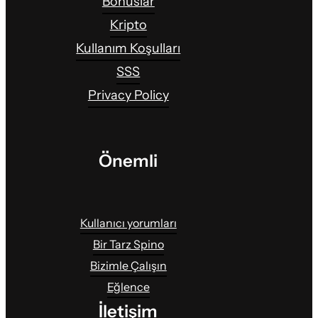
Bonuslar
Kripto
Kullanım Koşulları
SSS
Privacy Policy
Önemli
Kullanıcı yorumları
Bir Tarz Spino
Bizimle Çalışın
Eğlence
İletişim