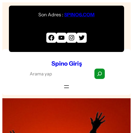
İçeriğe
Son Adres :
SPINO6.COM
geç
Facebook
YouTube
Instagram
Twitter
Spino Giriş
S
e
a
r
c
h