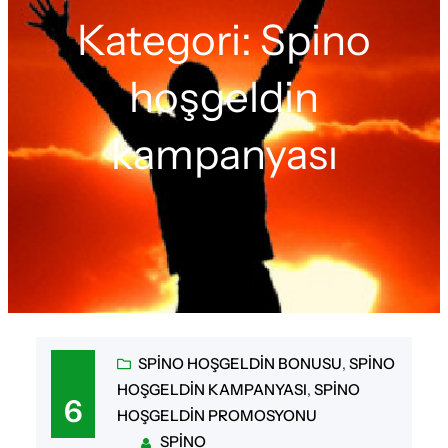
Kategori:
Spino
hoşgeldin
kampanyası
SPINO HOŞGELDIN BONUSU
, 
SPINO
HOŞGELDIN KAMPANYASI
, 
SPINO
6
HOŞGELDIN PROMOSYONU
SPINO