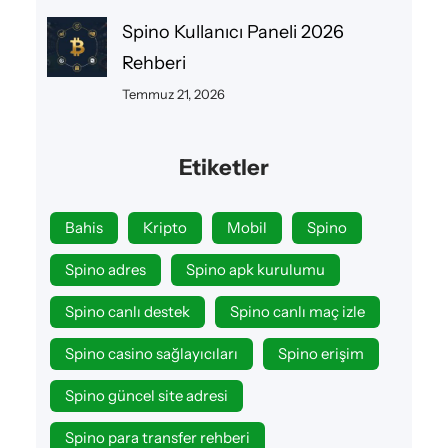
Spino Kullanıcı Paneli 2026
Rehberi
Temmuz 21, 2026
Etiketler
Bahis
Kripto
Mobil
Spino
Spino adres
Spino apk kurulumu
Spino canlı destek
Spino canlı maç izle
Spino casino sağlayıcıları
Spino erişim
Spino güncel site adresi
Spino para transfer rehberi