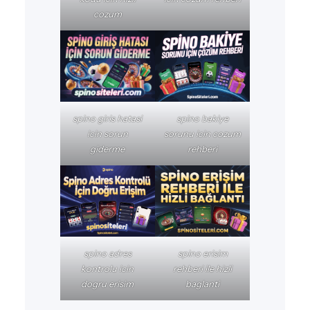
cozum
spino giris hatasi
spino bakiye
icin sorun
sorunu icin cozum
giderme
rehberi
spino adres
spino erisim
kontrolu icin
rehberi ile hizli
dogru erisim
baglanti