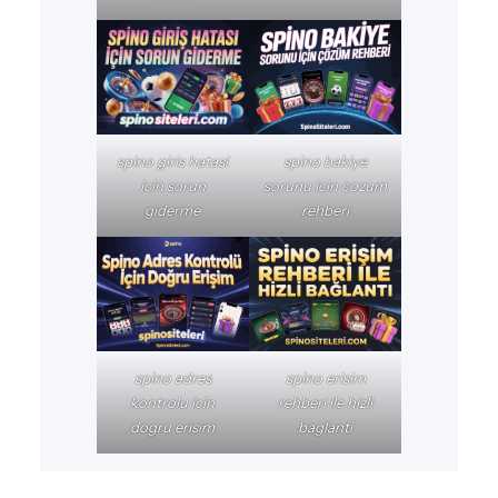
spino giris hatasi
spino bakiye
icin sorun
sorunu icin cozum
giderme
rehberi
spino adres
spino erisim
kontrolu icin
rehberi ile hizli
dogru erisim
baglanti