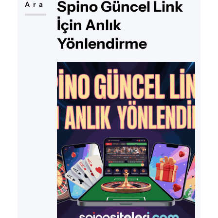
Spino Güncel Link
Ara
İçin Anlık
Yönlendirme