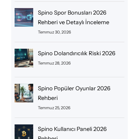
Spino Spor Bonusları 2026
Rehberi ve Detaylı İnceleme
Temmuz 30, 2026
Spino Dolandırıcılık Riski 2026
Temmuz 28, 2026
Spino Popüler Oyunlar 2026
Rehberi
Temmuz 25, 2026
Spino Kullanıcı Paneli 2026
Rehberi