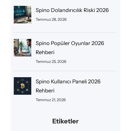
Spino Dolandırıcılık Riski 2026
Temmuz 28, 2026
Spino Popüler Oyunlar 2026
Rehberi
Temmuz 25, 2026
Spino Kullanıcı Paneli 2026
Rehberi
Temmuz 21, 2026
Etiketler