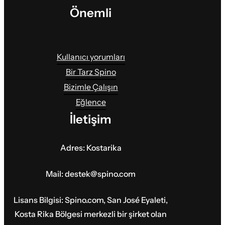
Önemli
Kullanıcı yorumları
Bir Tarz Spino
Bizimle Çalışın
Eğlence
İletişim
Adres: Kostarika
Mail:
destek@spino.com
Lisans Bilgisi: Spino.com, San José Eyaleti,
Kosta Rika Bölgesi merkezli bir şirket olan