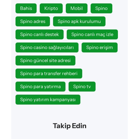
Bahis
Kripto
Mobil
Spino
Spino adres
Spino apk kurulumu
Spino canlı destek
Spino canlı maç izle
Spino casino sağlayıcıları
Spino erişim
Spino güncel site adresi
Spino para transfer rehberi
Spino para yatırma
Spino tv
Spino yatırım kampanyası
Takip Edin