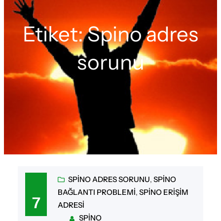
Etiket:
Spino adres
sorunu
SPINO ADRES SORUNU
, 
SPINO
BAĞLANTI PROBLEMI
, 
SPINO ERIŞIM
7
ADRESI
SPINO