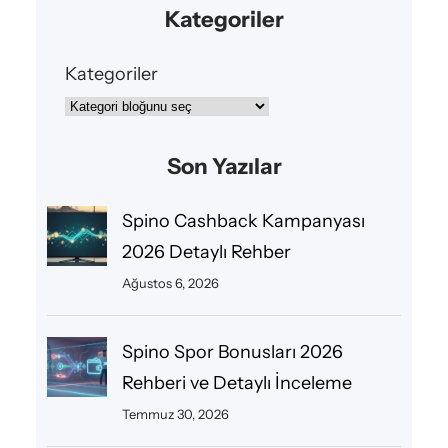
Kategoriler
Kategoriler
Son Yazılar
Spino Cashback Kampanyası
2026 Detaylı Rehber
Ağustos 6, 2026
Spino Spor Bonusları 2026
Rehberi ve Detaylı İnceleme
Temmuz 30, 2026