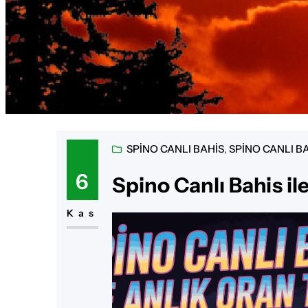
SPINO CANLI BAHIS
, 
SPINO CANLI B
6
Spino Canlı Bahis il
Kas