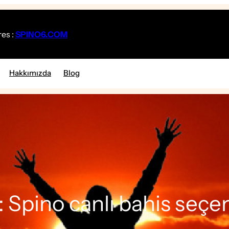
es :
SPINO6.COM
Hakkımızda
Blog
:
Spino canlı bahis seçe