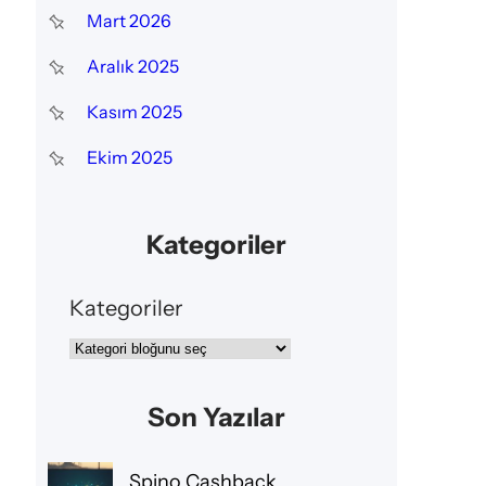
Mart 2026
Aralık 2025
Kasım 2025
Ekim 2025
Kategoriler
Kategoriler
Son Yazılar
Spino Cashback