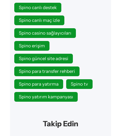
Spino canlı destek
Spino canlı maç izle
Spino casino sağlayıcıları
Spino erişim
Spino güncel site adresi
Spino para transfer rehberi
Spino para yatırma
Spino tv
Spino yatırım kampanyası
Takip Edin