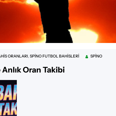
AHIS ORANLARI
, 
SPINO FUTBOL BAHISLERI
SPINO
e Anlık Oran Takibi