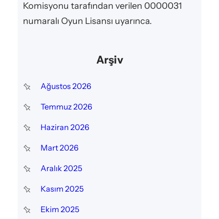
Komisyonu tarafından verilen 0000031
numaralı Oyun Lisansı uyarınca.
Arşiv
Ağustos 2026
Temmuz 2026
Haziran 2026
Mart 2026
Aralık 2025
Kasım 2025
Ekim 2025