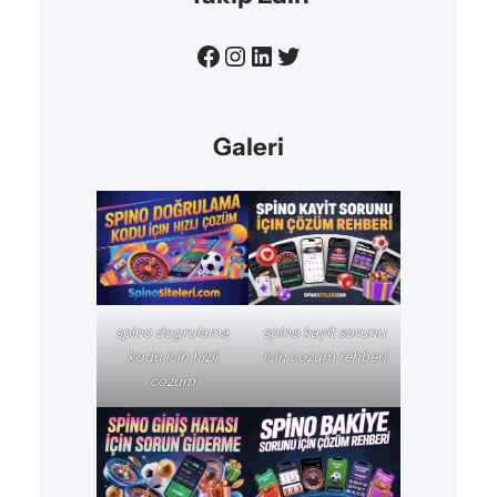
Facebook
Instagram
LinkedIn
Twitter
Galeri
spino dogrulama
spino kayit sorunu
kodu icin hizli
icin cozum rehberi
cozum