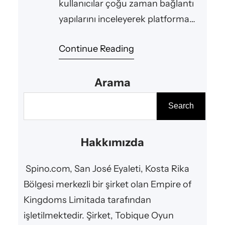
kullanıcılar çoğu zaman bağlantı
yapılarını inceleyerek platforma
daha hızlı ulaşmanın yollarını
Continue Reading
araştırır. Ayrıca cihaz ayarlarını
düzenlemek mobil bağlantının
Arama
daha stabil çalışmasını sağlar.
Böylece kullanıcı hareket
A
Search
hâlindeyken bile erişim sürecini
r
güvenle sürdürebilir. Bu nedenle
a
Hakkımızda
Spino mobil bağlantı mobil giriş
deneyimini güçlendiren etkili bir
Spino.com, San José Eyaleti, Kosta Rika
seçenektir. Mobil bağlantı
Bölgesi merkezli bir şirket olan Empire of
performansını artırmak isteyen
Kingdoms Limitada tarafından
biri ağ seçeneklerini…
işletilmektedir. Şirket, Tobique Oyun