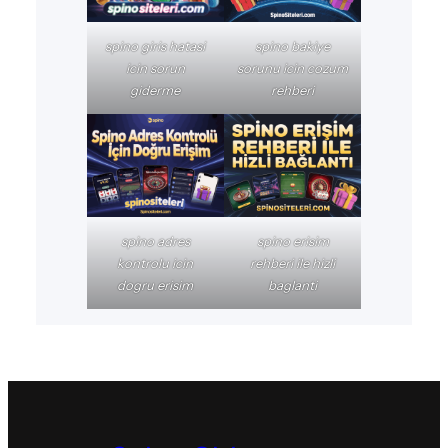
spino giris hatasi
spino bakiye
icin sorun
sorunu icin cozum
giderme
rehberi
spino adres
spino erisim
kontrolu icin
rehberi ile hizli
dogru erisim
baglanti