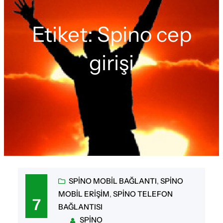
Etiket:
Spino cep
girişi
SPINO MOBIL BAĞLANTI
, 
SPINO
MOBIL ERIŞIM
, 
SPINO TELEFON
7
BAĞLANTISI
SPINO