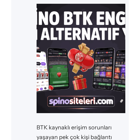
isteyen biri cihazındaki DNS…
BTK kaynaklı erişim sorunları
yaşayan pek çok kişi bağlantı