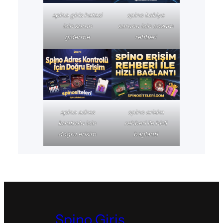
spino giris hatasi
spino bakiye
icin sorun
sorunu icin cozum
giderme
rehberi
spino adres
spino erisim
kontrolu icin
rehberi ile hizli
dogru erisim
baglanti
Spino Giriş