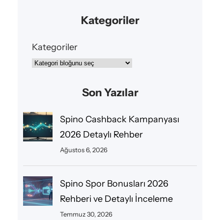
Kategoriler
Kategoriler
Son Yazılar
Spino Cashback Kampanyası
2026 Detaylı Rehber
Ağustos 6, 2026
Spino Spor Bonusları 2026
Rehberi ve Detaylı İnceleme
Temmuz 30, 2026