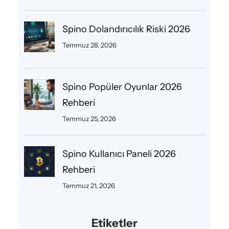
Spino Dolandırıcılık Riski 2026
Temmuz 28, 2026
Spino Popüler Oyunlar 2026
Rehberi
Temmuz 25, 2026
Spino Kullanıcı Paneli 2026
Rehberi
Temmuz 21, 2026
Etiketler