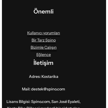
Önemli
Kullanıcı yorumları
Bir Tarz Spino
Bizimle Çalışın
Eğlence
İletişim
Adres: Kostarika
Mail:
destek@spino.com
Lisans Bilgisi: Spino.com, San José Eyaleti,