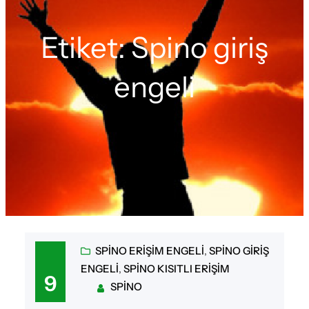
Etiket:
Spino giriş
engeli
SPINO ERIŞIM ENGELI
, 
SPINO GIRIŞ
ENGELI
, 
SPINO KISITLI ERIŞIM
9
SPINO