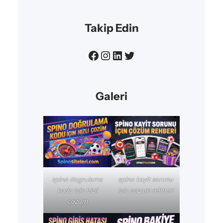
Takip Edin
Facebook
Instagram
LinkedIn
Twitter
Galeri
spino dogrulama
spino kayit sorunu
kodu icin hizli
icin cozum rehberi
cozum