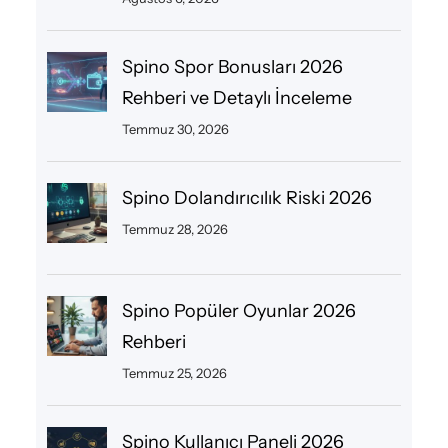
Spino Spor Bonusları 2026
Rehberi ve Detaylı İnceleme
Temmuz 30, 2026
Spino Dolandırıcılık Riski 2026
Temmuz 28, 2026
Spino Popüler Oyunlar 2026
Rehberi
Temmuz 25, 2026
Spino Kullanıcı Paneli 2026