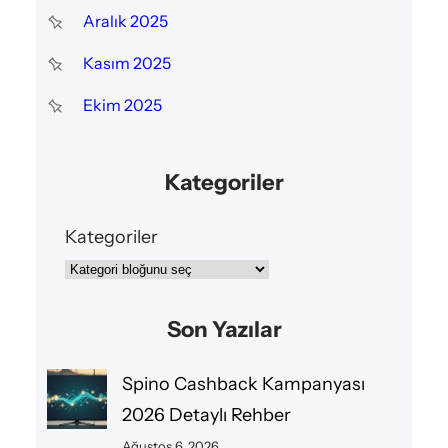
Aralık 2025
Kasım 2025
Ekim 2025
Kategoriler
Kategoriler
Son Yazılar
Spino Cashback Kampanyası
2026 Detaylı Rehber
Ağustos 6, 2026