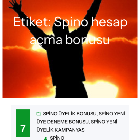
Etiket:
Spino hesap
açma bonusu
SPINO ÜYELIK BONUSU
, 
SPINO YENI
ÜYE DENEME BONUSU
, 
SPINO YENI
7
ÜYELIK KAMPANYASI
SPINO