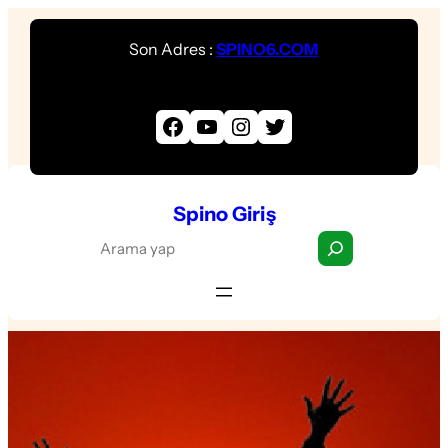
İçeriğe
Son Adres :
SPINO6.COM
geç
Facebook
YouTube
Instagram
Twitter
Spino Giriş
S
e
a
r
c
h