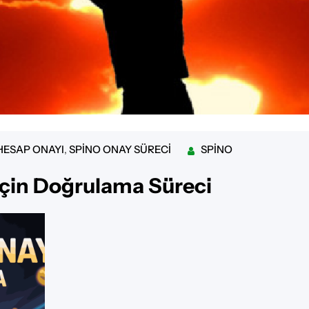
HESAP ONAYI
, 
SPINO ONAY SÜRECI
SPINO
İçin Doğrulama Süreci