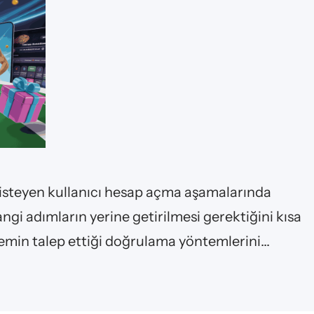
steyen kullanıcı hesap açma aşamalarında
ngi adımların yerine getirilmesi gerektiğini kısa
stemin talep ettiği doğrulama yöntemlerini
n önüne geçer. Böylece giriş işlemleri daha
Spino hesap onayı kullanıcıların güvenli bir