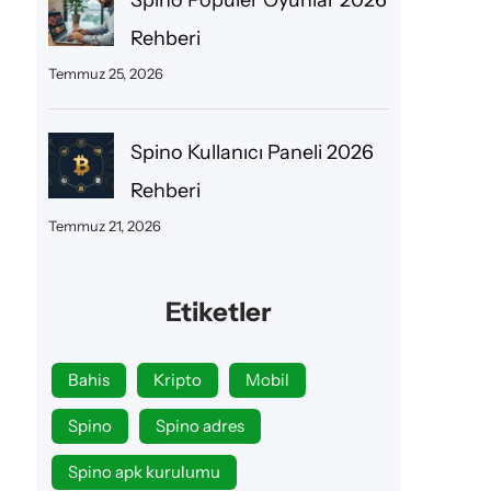
Spino Popüler Oyunlar 2026
Rehberi
Temmuz 25, 2026
Spino Kullanıcı Paneli 2026
Rehberi
Temmuz 21, 2026
Etiketler
Bahis
Kripto
Mobil
Spino
Spino adres
Spino apk kurulumu