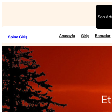
İçeriğe
geç
Son Adr
Anasayfa
Giriş
Bonuslar
Spino Giriş
Et