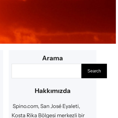
Arama
A
Search
r
a
Hakkımızda
Spino.com, San José Eyaleti,
Kosta Rika Bölgesi merkezli bir