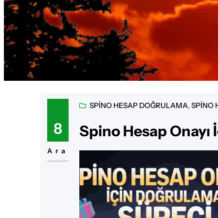
SPINO HESAP DOĞRULAMA
, 
SPINO 
8
Spino Hesap Onayı 
Ara