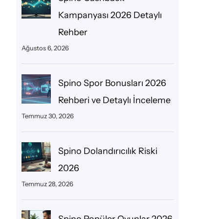
Kampanyası 2026 Detaylı
Rehber
Ağustos 6, 2026
Spino Spor Bonusları 2026
Rehberi ve Detaylı İnceleme
Temmuz 30, 2026
Spino Dolandırıcılık Riski
2026
Temmuz 28, 2026