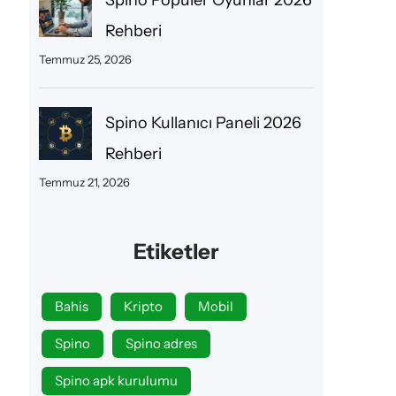
Spino Popüler Oyunlar 2026
Rehberi
Temmuz 25, 2026
Spino Kullanıcı Paneli 2026
Rehberi
Temmuz 21, 2026
Etiketler
Bahis
Kripto
Mobil
Spino
Spino adres
Spino apk kurulumu