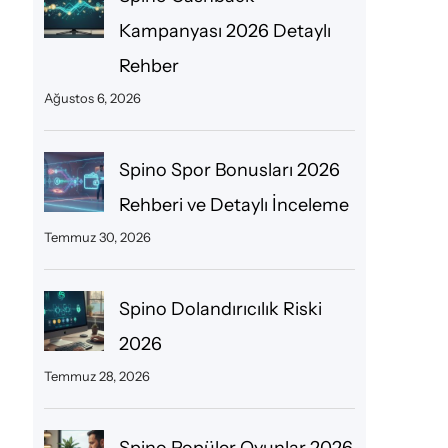
Kampanyası 2026 Detaylı
Rehber
Ağustos 6, 2026
Spino Spor Bonusları 2026
Rehberi ve Detaylı İnceleme
Temmuz 30, 2026
Spino Dolandırıcılık Riski
2026
Temmuz 28, 2026