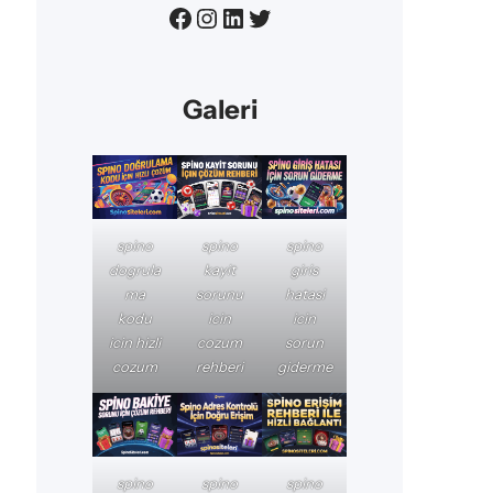
Facebook
Instagram
LinkedIn
Twitter
Galeri
spino
spino
spino
dogrula
kayit
giris
ma
sorunu
hatasi
kodu
icin
icin
icin hizli
cozum
sorun
cozum
rehberi
giderme
spino
spino
spino