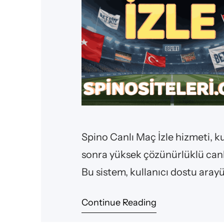
Spino Canlı Maç İzle hizmeti, k
sonra yüksek çözünürlüklü canl
Bu sistem, kullanıcı dostu aray
tamamlanmasına olanak tanımak
Continue Reading
olup kullanıcıların saniyeler iç