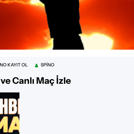
INO KAYIT OL
SPINO
ve Canlı Maç İzle