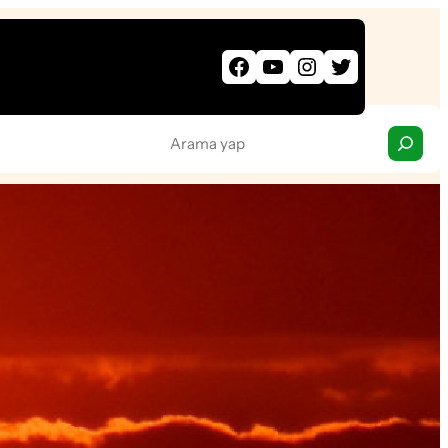
Facebook
YouTube
Instagram
Twitter
S
e
a
r
c
h