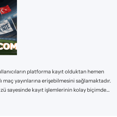
ullanıcıların platforma kayıt olduktan hemen
ı maç yayınlarına erişebilmesini sağlamaktadır.
üzü sayesinde kayıt işlemlerinin kolay biçimde
tadır. Üyelik oluşturma adımları kısa tutulmuş
inde aktif hale gelmesi amaçlanmaktadır. Kayıt