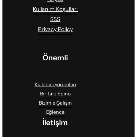
Kullanım Koşulları
SSS
Privacy Policy
Önemli
Kullanıcı yorumları
Bir Tarz Spino
Bizimle Çalışın
Eğlence
İletişim