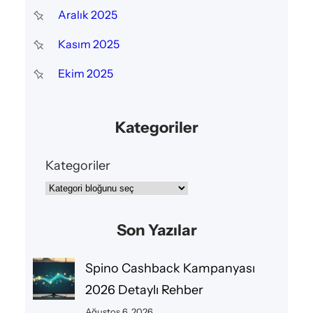
Aralık 2025
Kasım 2025
Ekim 2025
Kategoriler
Kategoriler
Son Yazılar
Spino Cashback Kampanyası
2026 Detaylı Rehber
Ağustos 6, 2026