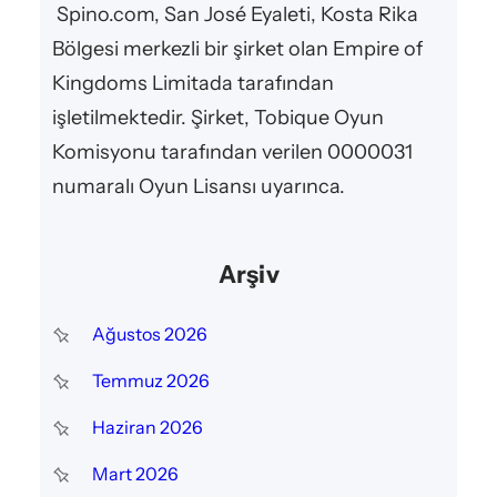
Spino.com, San José Eyaleti, Kosta Rika
desteklenmektedir. Kullanıcılar
Bölgesi merkezli bir şirket olan Empire of
ister klasik makineleri ister video
Kingdoms Limitada tarafından
slotları tercih etsin, Spino Slot…
işletilmektedir. Şirket, Tobique Oyun
Komisyonu tarafından verilen 0000031
numaralı Oyun Lisansı uyarınca.
Arşiv
Ağustos 2026
Temmuz 2026
Haziran 2026
Mart 2026