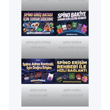
cozum
spino giris hatasi
spino bakiye
icin sorun
sorunu icin cozum
giderme
rehberi
spino adres
spino erisim
kontrolu icin
rehberi ile hizli
dogru erisim
baglanti