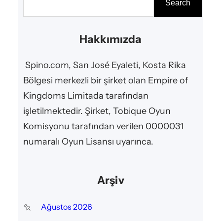
Search
tamamlanmasına olanak
r
tanımaktadır. Üyelik oluşturma
a
Hakkımızda
adımları kısa tutulmuş olup
kullanıcıların saniyeler içinde aktif
Spino.com, San José Eyaleti, Kosta Rika
hale gelmesi amaçlanmaktadır.
Bölgesi merkezli bir şirket olan Empire of
Kayıt işlemi sonrasında tüm canlı
Kingdoms Limitada tarafından
yayın seçenekleri açılmakta ve
işletilmektedir. Şirket, Tobique Oyun
kullanıcılar anında…
Komisyonu tarafından verilen 0000031
numaralı Oyun Lisansı uyarınca.
Arşiv
Ağustos 2026