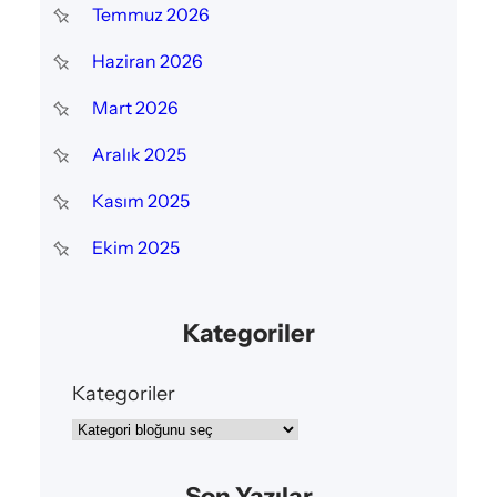
Temmuz 2026
Haziran 2026
Mart 2026
Aralık 2025
Kasım 2025
Ekim 2025
Kategoriler
Kategoriler
Son Yazılar