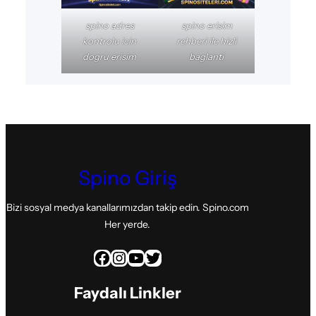
spino adres
spino erisim
kontrolu icin
rehberi ile hizli
dogru erisim
baglanti
Spino Giriş
Bizi sosyal medya kanallarımızdan takip edin. Spino.com
Her yerde.
Facebook
Instagram
YouTube
Twitter
Faydalı Linkler