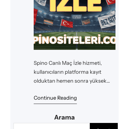
Spino Canlı Maç İzle hizmeti,
kullanıcıların platforma kayıt
olduktan hemen sonra yüksek
çözünürlüklü canlı maç
Continue Reading
yayınlarına erişebilmesini
sağlamaktadır. Bu sistem,
Arama
kullanıcı dostu arayüzü sayesinde
kayıt işlemlerinin kolay biçimde
A