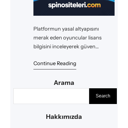
Platformun yasal altyapısını
merak eden oyuncular lisans
bilgisini inceleyerek güven
seviyesini değerlendirir çünkü
Continue Reading
lisans yapısı platformun resmî
kontrol altında olduğunu gösterir.
Arama
Ayrıca doğrulanabilir bir lisans
numarası kullanıcıya ekstra güven
A
Search
sunar. Böylece işlem süreci daha
r
sağlam ilerler. Bunun yanında
a
Hakkımızda
düzenli lisans denetimleri
platform istikrarını artırır. Bu