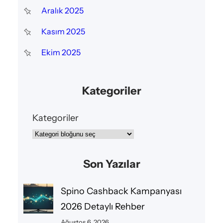
Aralık 2025
Kasım 2025
Ekim 2025
Kategoriler
Kategoriler
Son Yazılar
Spino Cashback Kampanyası
2026 Detaylı Rehber
Ağustos 6, 2026