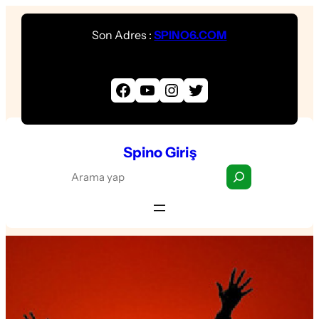
İçeriğe
Son Adres :
SPINO6.COM
geç
Facebook
YouTube
Instagram
Twitter
Spino Giriş
S
e
a
r
c
h