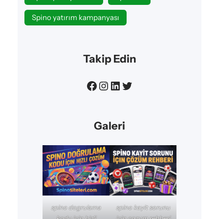
Spino yatırım kampanyası
Takip Edin
Facebook
Instagram
LinkedIn
Twitter
Galeri
spino dogrulama
spino kayit sorunu
kodu icin hizli
icin cozum rehberi