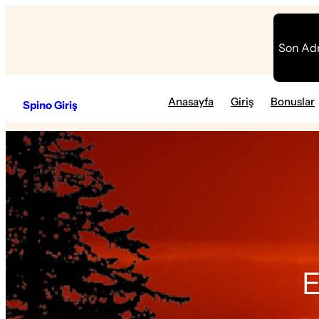
İçeriğe
geç
Son Adr
Anasayfa
Giriş
Bonuslar
Spino Giriş
E