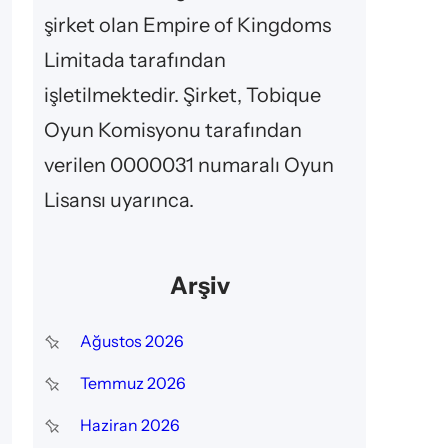
şirket olan Empire of Kingdoms
Limitada tarafından
işletilmektedir. Şirket, Tobique
Oyun Komisyonu tarafından
verilen 0000031 numaralı Oyun
Lisansı uyarınca.
Arşiv
Ağustos 2026
Temmuz 2026
Haziran 2026