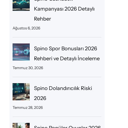
Kampanyası 2026 Detaylı
Rehber
Ağustos 6, 2026
Spino Spor Bonusları 2026
Rehberi ve Detaylı İnceleme
Temmuz 30, 2026
Spino Dolandırıcılık Riski
2026
Temmuz 28, 2026