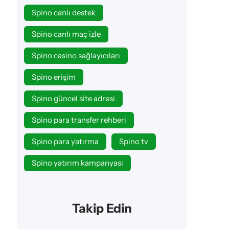
Spino canlı destek
Spino canlı maç izle
Spino casino sağlayıcıları
Spino erişim
Spino güncel site adresi
Spino para transfer rehberi
Spino para yatırma
Spino tv
Spino yatırım kampanyası
Takip Edin