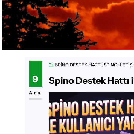
SPINO DESTEK HATTI
, 
SPINO ILETI
9
Spino Destek Hattı i
Ara