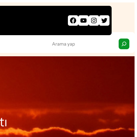
Facebook
YouTube
Instagram
Twitter
S
e
a
r
c
h
tı