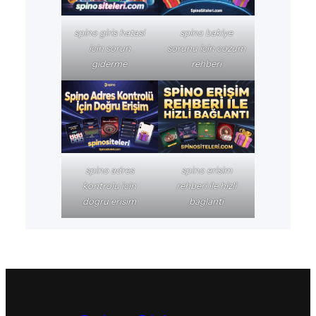
spino giris hatasi
spino bakiye
icin sorun
sorunu icin cozum
giderme
rehberi
spino adres
spino erisim
kontrolu icin
rehberi ile hizli
dogru erisim
baglanti