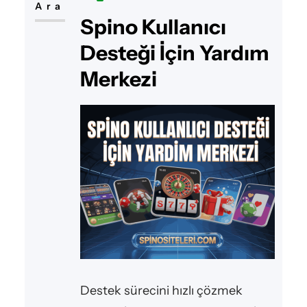
Ara
Spino Kullanıcı
Desteği İçin Yardım
Merkezi
Destek sürecini hızlı çözmek