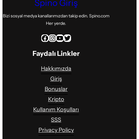
Spino Giriş
Bizi sosyal medya kanallarımızdan takip edin. Spino.com
Her yerde.
Facebook
Instagram
YouTube
Twitter
Faydalı Linkler
Hakkımızda
Giriş
Bonuslar
Kripto
Kullanım Koşulları
SSS
Privacy Policy