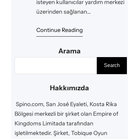
isteyen kullanıcılar yardım merkezi
üzerinden sağlanan
yönlendirmeleri inceleyerek
Continue Reading
ihtiyaç duydukları bilgiyi kısa
sürede bulabilir. Ayrıca farklı
Arama
destek seçeneklerini öğrenmek
çözüm yollarını genişletir. Böylece
A
Search
kullanıcı hesabıyla ilgili sorunları
r
daha rahat yönetir. Bu nedenle
a
Hakkımızda
Spino kullanıcı desteği platform
deneyimini kolaylaştıran temel bir
Spino.com, San José Eyaleti, Kosta Rika
hizmet alanı oluşturur. Destek
Bölgesi merkezli bir şirket olan Empire of
kanallarına ulaşmak isteyen biri
Kingdoms Limitada tarafından
kategori bazlı yardım…
işletilmektedir. Şirket, Tobique Oyun