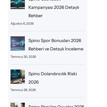
Kampanyası 2026 Detaylı
Rehber
Ağustos 6, 2026
Spino Spor Bonusları 2026
Rehberi ve Detaylı İnceleme
Temmuz 30, 2026
Spino Dolandırıcılık Riski
2026
Temmuz 28, 2026