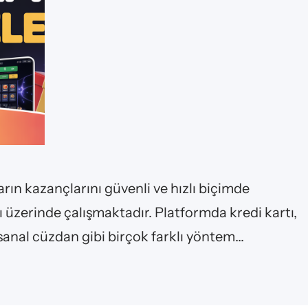
rın kazançlarını güvenli ve hızlı biçimde
ı üzerinde çalışmaktadır. Platformda kredi kartı,
 sanal cüzdan gibi birçok farklı yöntem
 seçenekler arasından kendilerine en uygun
 İşlemler otomatik olarak onaylanmakta ve