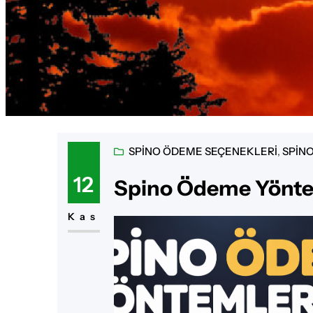
SPINO ÖDEME SEÇENEKLERI
, 
SPIN
12
Spino Ödeme Yönteml
Kas