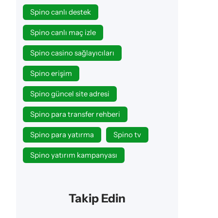
Spino canlı destek
Spino canlı maç izle
Spino casino sağlayıcıları
Spino erişim
Spino güncel site adresi
Spino para transfer rehberi
Spino para yatırma
Spino tv
Spino yatırım kampanyası
Takip Edin