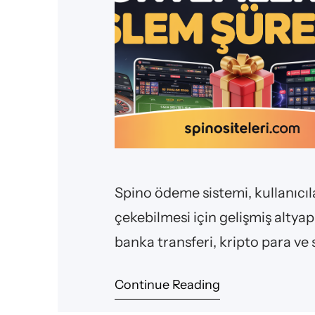
Spino ödeme sistemi, kullanıcıla
çekebilmesi için gelişmiş altyap
banka transferi, kripto para ve
sunulmaktadır. Kullanıcılar bu
Continue Reading
yöntemi tercih edebilmektedir.