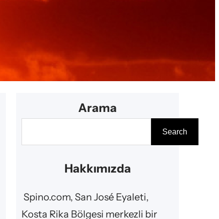
Arama
A
Search
r
a
Hakkımızda
Spino.com, San José Eyaleti,
Kosta Rika Bölgesi merkezli bir