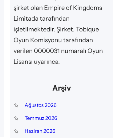
şirket olan Empire of Kingdoms
Limitada tarafından
işletilmektedir. Şirket, Tobique
Oyun Komisyonu tarafından
verilen 0000031 numaralı Oyun
Lisansı uyarınca.
Arşiv
Ağustos 2026
Temmuz 2026
Haziran 2026