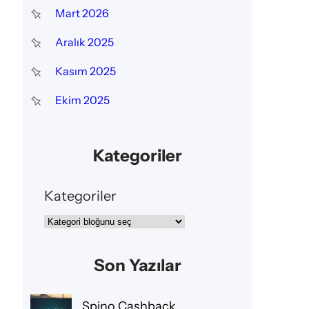
Mart 2026
Aralık 2025
Kasım 2025
Ekim 2025
Kategoriler
Kategoriler
Son Yazılar
Spino Cashback