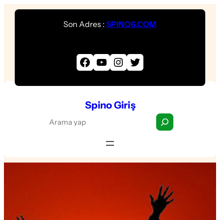
İçeriğe
Son Adres :
SPINO6.COM
geç
Facebook
YouTube
Instagram
Twitter
Spino Giriş
S
e
a
r
c
h