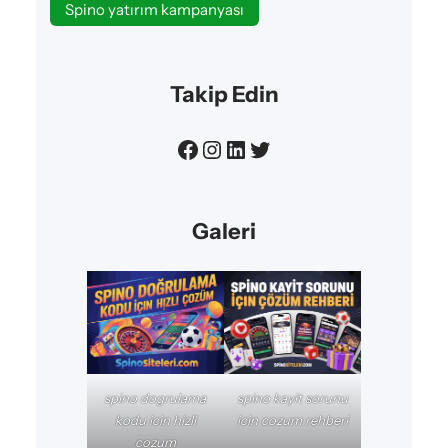
Spino yatırım kampanyası
Takip Edin
Facebook
Instagram
LinkedIn
Twitter
Galeri
spino dogrulama
spino kayit sorunu
kodu icin hizli
icin cozum rehberi
cozum