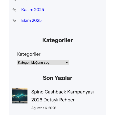
Kasım 2025
Ekim 2025
Kategoriler
Kategoriler
Son Yazılar
Spino Cashback Kampanyası
2026 Detaylı Rehber
Ağustos 6, 2026