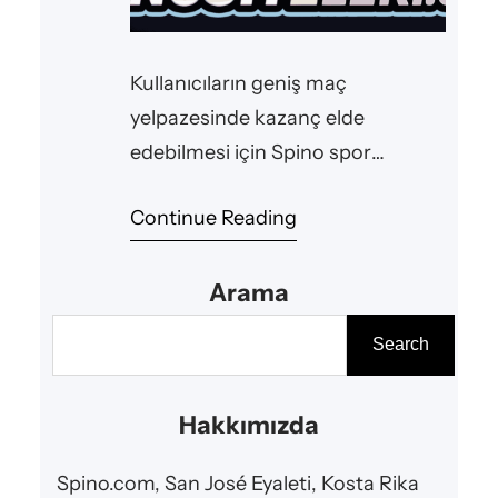
Kullanıcıların geniş maç
yelpazesinde kazanç elde
edebilmesi için Spino spor
bahisleri, yüksek oranlı
Continue Reading
karşılaşmalarla donatılmıştır.
Platform, futbol, basketbol, tenis,
Arama
voleybol gibi popüler spor
dallarının yanı sıra e-spor
A
Search
etkinliklerini de kapsamaktadır.
r
Her karşılaşma, canlı istatistik ve
a
Hakkımızda
oran güncellemeleriyle
desteklenmekte, bu da
Spino.com, San José Eyaleti, Kosta Rika
kullanıcıların daha stratejik