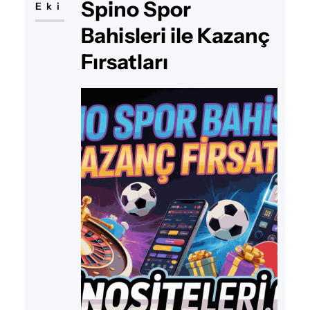
Spino Spor
Eki
Bahisleri ile Kazanç
Fırsatları