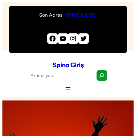
İçeriğe
Son Adres :
SPINO6.COM
geç
Facebook
YouTube
Instagram
Twitter
Spino Giriş
S
e
a
r
c
h