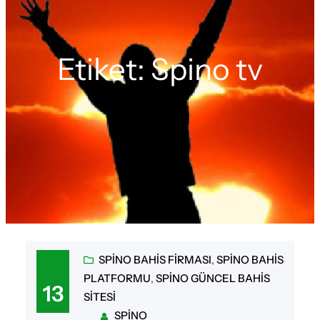
Etiket:
Spino tv
SPINO BAHIS FIRMASI
, 
SPINO BAHIS
PLATFORMU
, 
SPINO GÜNCEL BAHIS
13
SITESI
SPINO