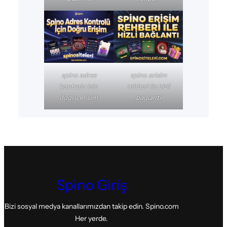
spino adres
spino erisim
kontrolu icin
rehberi ile hizli
dogru erisim
baglanti
Spino Giriş
Bizi sosyal medya kanallarımızdan takip edin. Spino.com
Her yerde.