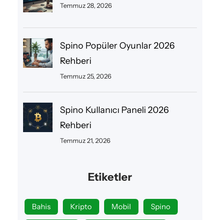
Temmuz 28, 2026
Spino Popüler Oyunlar 2026
Rehberi
Temmuz 25, 2026
Spino Kullanıcı Paneli 2026
Rehberi
Temmuz 21, 2026
Etiketler
Bahis
Kripto
Mobil
Spino