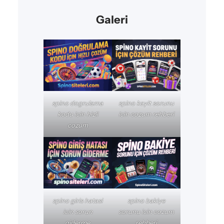
Galeri
spino dogrulama
spino kayit sorunu
kodu icin hizli
icin cozum rehberi
cozum
spino giris hatasi
spino bakiye
icin sorun
sorunu icin cozum
giderme
rehberi