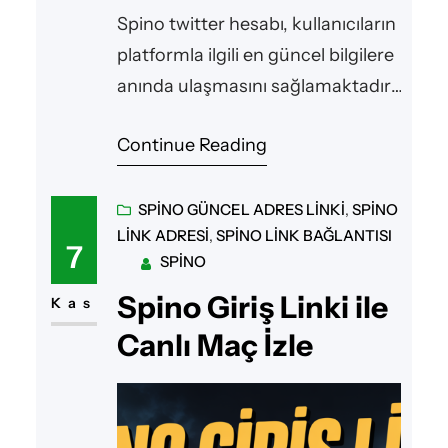
Spino twitter hesabı, kullanıcıların
platformla ilgili en güncel bilgilere
anında ulaşmasını sağlamaktadır.
Resmi hesap üzerinden yapılan
Continue Reading
paylaşımlar, yeni kampanyalar ve
güncel adres değişiklikleri
hakkında bilgilendirme niteliği
SPINO GÜNCEL ADRES LINKI
, 
SPINO
LINK ADRESI
, 
SPINO LINK BAĞLANTISI
taşımaktadır. Kullanıcılar bu
7
SPINO
sayede bağlantı sorunları
Spino Giriş Linki ile
yaşamadan siteye erişim
Kas
sağlayabilmektedir. Hesap düzenli
Canlı Maç İzle
olarak güncellenmekte ve
takipçilere güvenilir kaynak
sunmaktadır. Ayrıca Spino twitter