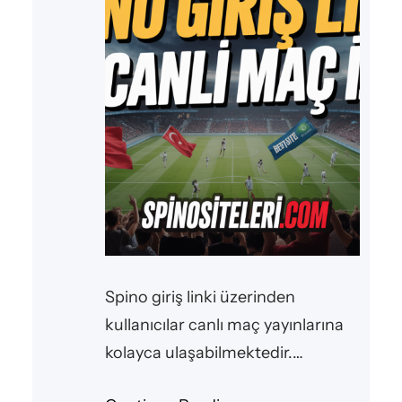
kanalı, kullanıcıların toplulukla
etkileşim kurmasına olanak
tanımaktadır.…
Spino giriş linki üzerinden
kullanıcılar canlı maç yayınlarına
kolayca ulaşabilmektedir.
Platformun güncel bağlantılarıyla