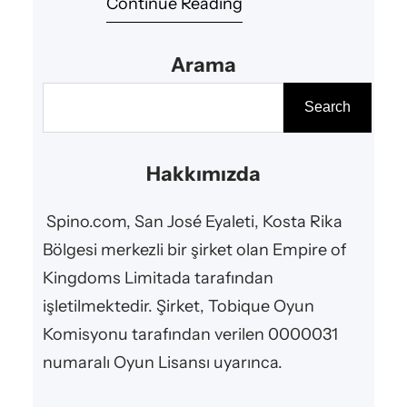
Continue Reading
spor karşılaşmalarına anında
erişim sağlanmakta ve kesintisiz
Arama
bir izleme deneyimi
sunulmaktadır. Site altyapısının
A
Search
güçlü olması sayesinde bağlantı
r
hataları en aza indirilmektedir.
a
Hakkımızda
Böylece kullanıcılar yüksek
görüntü kalitesiyle hem maçları
Spino.com, San José Eyaleti, Kosta Rika
izleyebilmekte hem de bahislerini
Bölgesi merkezli bir şirket olan Empire of
güvenli biçimde yapabilmektedir.
Kingdoms Limitada tarafından
Güncel Spino giriş linki adresine
işletilmektedir. Şirket, Tobique Oyun
erişim sağlandığında…
Komisyonu tarafından verilen 0000031
numaralı Oyun Lisansı uyarınca.