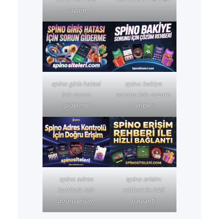
cozum
spino giris hatasi
spino bakiye
icin sorun
sorunu icin cozum
giderme
rehberi
spino adres
spino erisim
kontrolu icin
rehberi ile hizli
dogru erisim
baglanti