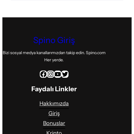
Spino Giriş
Bizi sosyal medya kanallarımızdan takip edin. Spino.com
Her yerde.
Facebook
Instagram
YouTube
Twitter
Faydalı Linkler
Hakkımızda
Giriş
Bonuslar
Kripto