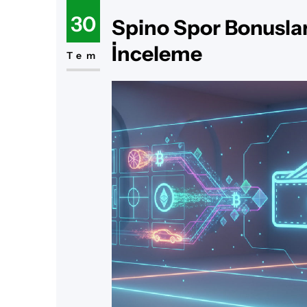
30
Spino Spor Bonuslar
İnceleme
Tem