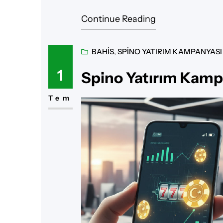
Continue Reading
BAHIS
, 
SPINO YATIRIM KAMPANYASI
1
Spino Yatırım Kamp
Tem