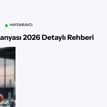
HAYDARAVCI
anyası 2026 Detaylı Rehberi