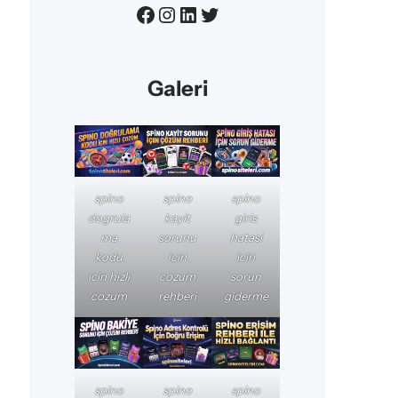
Facebook
Instagram
LinkedIn
Twitter
Galeri
spino
spino
spino
dogrula
kayit
giris
ma
sorunu
hatasi
kodu
icin
icin
icin hizli
cozum
sorun
cozum
rehberi
giderme
spino
spino
spino