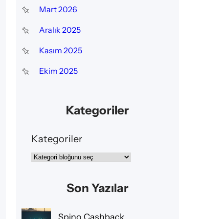
Mart 2026
Aralık 2025
Kasım 2025
Ekim 2025
Kategoriler
Kategoriler
Son Yazılar
Spino Cashback