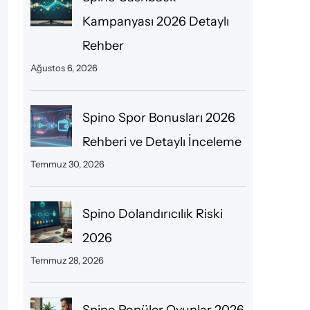
Kampanyası 2026 Detaylı
Rehber
Ağustos 6, 2026
Spino Spor Bonusları 2026
Rehberi ve Detaylı İnceleme
Temmuz 30, 2026
Spino Dolandırıcılık Riski
2026
Temmuz 28, 2026