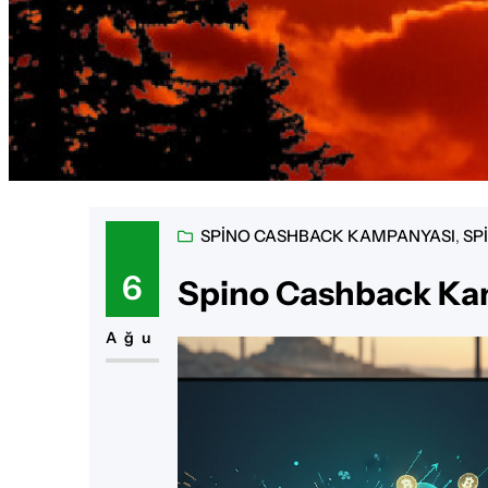
SPINO CASHBACK KAMPANYASI
, 
SP
6
Spino Cashback Kam
Ağu