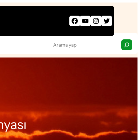
Facebook
YouTube
Instagram
Twitter
S
e
a
r
c
h
nyası