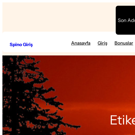
İçeriğe
geç
Son Adr
Anasayfa
Giriş
Bonuslar
Spino Giriş
Etik