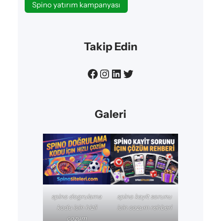
Spino yatırım kampanyası
Takip Edin
Facebook
Instagram
LinkedIn
Twitter
Galeri
spino dogrulama
spino kayit sorunu
kodu icin hizli
icin cozum rehberi
cozum