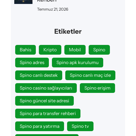
Temmuz 21, 2026
Etiketler
Bahis
Kripto
Mobil
Spino
Spino adres
Spino apk kurulumu
Spino canlı destek
Spino canlı maç izle
Spino casino sağlayıcıları
Spino erişim
Spino güncel site adresi
Spino para transfer rehberi
Spino para yatırma
Spino tv