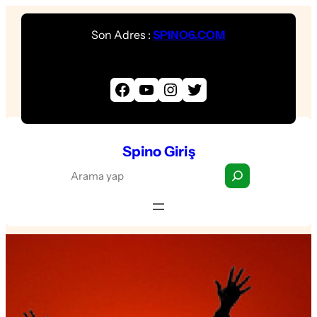
İçeriğe
Son Adres :
SPINO6.COM
geç
Facebook
YouTube
Instagram
Twitter
Spino Giriş
S
e
a
r
c
h