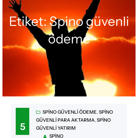
Etiket:
Spino güvenli
ödeme
SPINO GÜVENLI ÖDEME
, 
SPINO
GÜVENLI PARA AKTARMA
, 
SPINO
5
GÜVENLI YATIRIM
SPINO