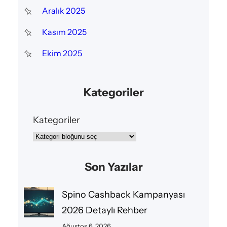
Aralık 2025
Kasım 2025
Ekim 2025
Kategoriler
Kategoriler
Son Yazılar
Spino Cashback Kampanyası
2026 Detaylı Rehber
Ağustos 6, 2026