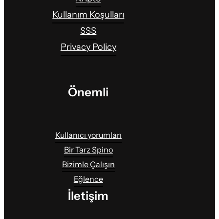
Kullanım Koşulları
SSS
Privacy Policy
Önemli
Kullanıcı yorumları
Bir Tarz Spino
Bizimle Çalışın
Eğlence
İletişim