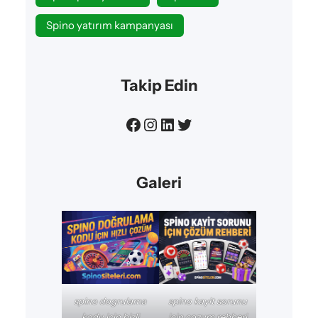
Spino yatırım kampanyası
Takip Edin
Facebook
Instagram
LinkedIn
Twitter
Galeri
spino dogrulama
spino kayit sorunu
kodu icin hizli
icin cozum rehberi