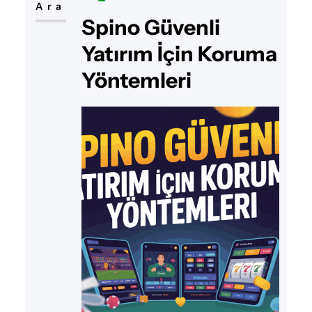
Ara
Spino Güvenli
Yatırım İçin Koruma
Yöntemleri