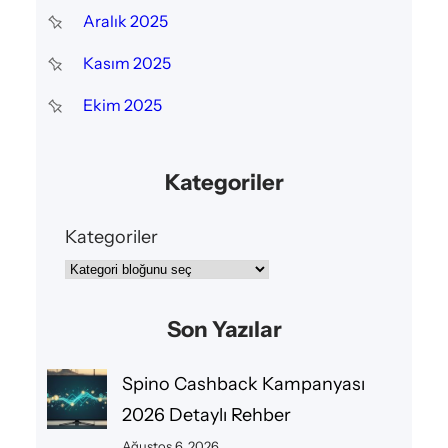
Aralık 2025
Kasım 2025
Ekim 2025
Kategoriler
Kategoriler
Son Yazılar
Spino Cashback Kampanyası
2026 Detaylı Rehber
Ağustos 6, 2026