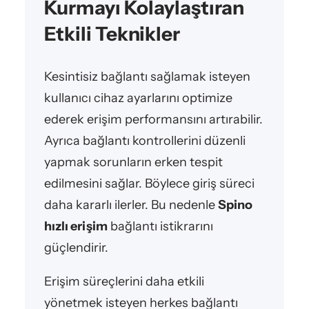
Kurmayı Kolaylaştıran
Etkili Teknikler
Kesintisiz bağlantı sağlamak isteyen
kullanıcı cihaz ayarlarını optimize
ederek erişim performansını artırabilir.
Ayrıca bağlantı kontrollerini düzenli
yapmak sorunların erken tespit
edilmesini sağlar. Böylece giriş süreci
daha kararlı ilerler. Bu nedenle
Spino
hızlı erişim
bağlantı istikrarını
güçlendirir.
Erişim süreçlerini daha etkili
yönetmek isteyen herkes bağlantı