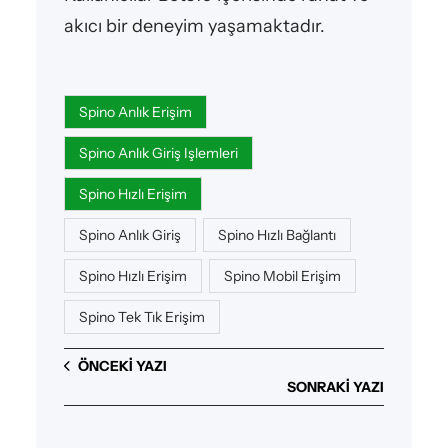
akıcı bir deneyim yaşamaktadır.
Spino Anlık Erişim
Spino Anlık Giriş Işlemleri
Spino Hızlı Erişim
Spino Anlık Giriş
Spino Hızlı Bağlantı
Spino Hızlı Erişim
Spino Mobil Erişim
Spino Tek Tık Erişim
ÖNCEKI YAZI
SONRAKI YAZI