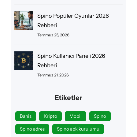
Spino Popüler Oyunlar 2026
Rehberi
Temmuz 25, 2026
Spino Kullanıcı Paneli 2026
Rehberi
Temmuz 21, 2026
Etiketler
Bahis
Kripto
Mobil
Spino
Spino adres
Spino apk kurulumu