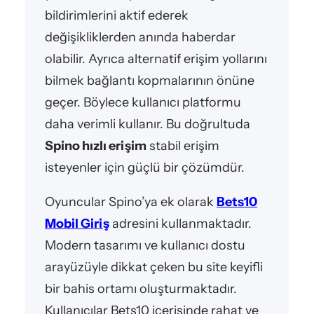
bildirimlerini aktif ederek
değişikliklerden anında haberdar
olabilir. Ayrıca alternatif erişim yollarını
bilmek bağlantı kopmalarının önüne
geçer. Böylece kullanıcı platformu
daha verimli kullanır. Bu doğrultuda
Spino hızlı erişim
stabil erişim
isteyenler için güçlü bir çözümdür.
Oyuncular Spino’ya ek olarak
Bets10
Mobil Giriş
adresini kullanmaktadır.
Modern tasarımı ve kullanıcı dostu
arayüzüyle dikkat çeken bu site keyifli
bir bahis ortamı oluşturmaktadır.
Kullanıcılar Bets10 içerisinde rahat ve