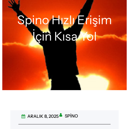
Spino Hızlı Erişim
İçin Kısa Yol
SPINO
ARALIK 8, 2025