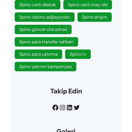
Spino canlı destek
Spino canlı maç izle
Spino casino sağlayıcıları
Spino erişim
Spino güncel site adresi
Spino para transfer rehberi
Spino para yatırma
Spino tv
Spino yatırım kampanyası
Takip Edin
Facebook
Instagram
LinkedIn
Twitter
Galeri