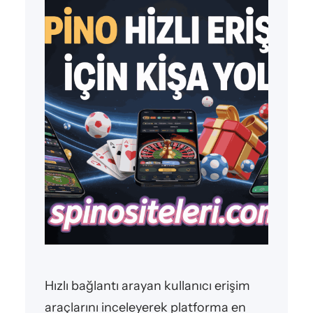
Hızlı bağlantı arayan kullanıcı erişim
araçlarını inceleyerek platforma en