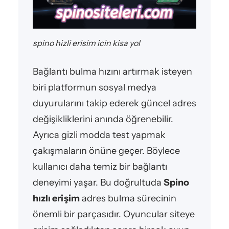
spino hizli erisim icin kisa yol
Bağlantı bulma hızını artırmak isteyen
biri platformun sosyal medya
duyurularını takip ederek güncel adres
değişikliklerini anında öğrenebilir.
Ayrıca gizli modda test yapmak
çakışmaların önüne geçer. Böylece
kullanıcı daha temiz bir bağlantı
deneyimi yaşar. Bu doğrultuda
Spino
hızlı erişim
adres bulma sürecinin
önemli bir parçasıdır. Oyuncular siteye