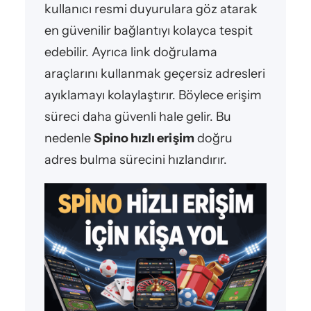
kullanıcı resmi duyurulara göz atarak
en güvenilir bağlantıyı kolayca tespit
edebilir. Ayrıca link doğrulama
araçlarını kullanmak geçersiz adresleri
ayıklamayı kolaylaştırır. Böylece erişim
süreci daha güvenli hale gelir. Bu
nedenle
Spino hızlı erişim
doğru
adres bulma sürecini hızlandırır.