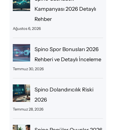
Kampanyası 2026 Detaylı
Rehber
Ağustos 6, 2026
Spino Spor Bonusları 2026
Rehberi ve Detaylı İnceleme
Temmuz 30, 2026
Spino Dolandırıcılık Riski
2026
Temmuz 28, 2026