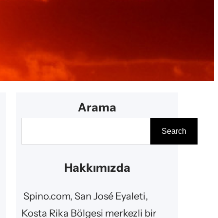
Arama
A
Search
r
a
Hakkımızda
Spino.com, San José Eyaleti,
Kosta Rika Bölgesi merkezli bir