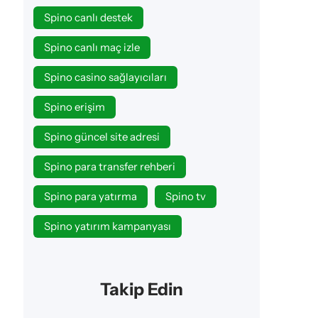
Spino canlı destek
Spino canlı maç izle
Spino casino sağlayıcıları
Spino erişim
Spino güncel site adresi
Spino para transfer rehberi
Spino para yatırma
Spino tv
Spino yatırım kampanyası
Takip Edin