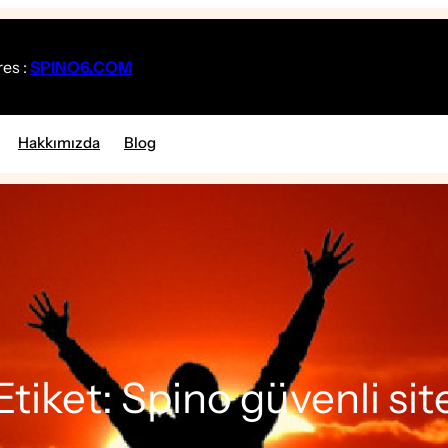
es :
SPINO6.COM
Hakkımızda
Blog
Etiket:
Spino güvenli sit