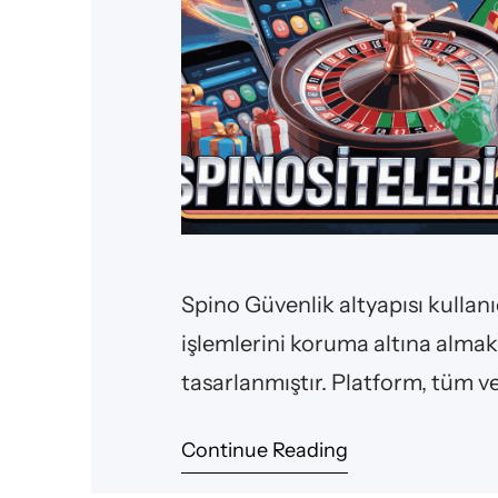
Spino Güvenlik altyapısı kullanıcı
işlemlerini koruma altına almak
tasarlanmıştır. Platform, tüm ve
kullanmakta ve kullanıcıların bil
Continue Reading
Bu sistem, hem giriş işlemlerin