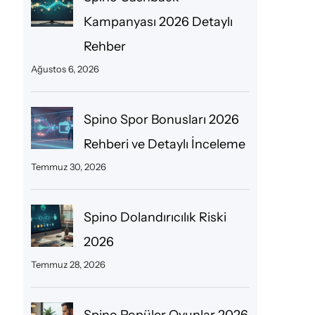
Kampanyası 2026 Detaylı
Rehber
Ağustos 6, 2026
Spino Spor Bonusları 2026
Rehberi ve Detaylı İnceleme
Temmuz 30, 2026
Spino Dolandırıcılık Riski
2026
Temmuz 28, 2026