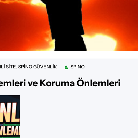
LI SITE
, 
SPINO GÜVENLIK
SPINO
temleri ve Koruma Önlemleri