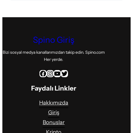
Spino Giriş
Bizi sosyal medya kanallarımızdan takip edin. Spino.com
Her yerde.
Facebook
Instagram
YouTube
Twitter
Faydalı Linkler
Hakkımızda
Giriş
Bonuslar
Kripto