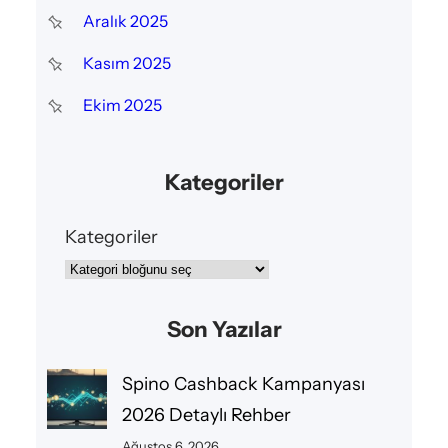
Aralık 2025
Kasım 2025
Ekim 2025
Kategoriler
Kategoriler
Son Yazılar
Spino Cashback Kampanyası
2026 Detaylı Rehber
Ağustos 6, 2026