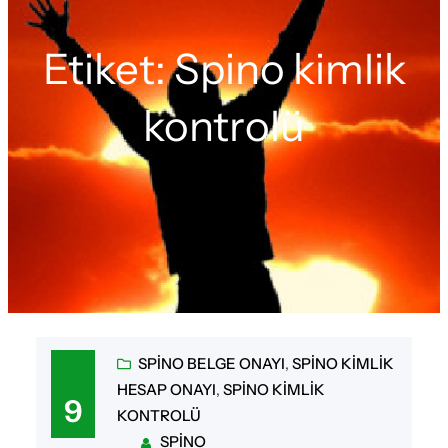
Etiket:
Spino kimlik
kontrolü
SPINO BELGE ONAYI
, 
SPINO KIMLIK
HESAP ONAYI
, 
SPINO KIMLIK
9
KONTROLÜ
SPINO