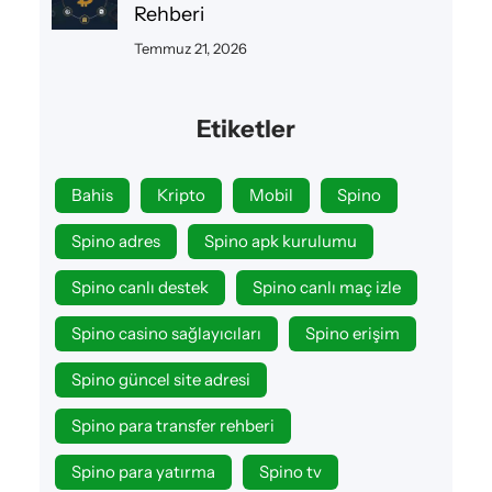
Rehberi
Temmuz 21, 2026
Etiketler
Bahis
Kripto
Mobil
Spino
Spino adres
Spino apk kurulumu
Spino canlı destek
Spino canlı maç izle
Spino casino sağlayıcıları
Spino erişim
Spino güncel site adresi
Spino para transfer rehberi
Spino para yatırma
Spino tv