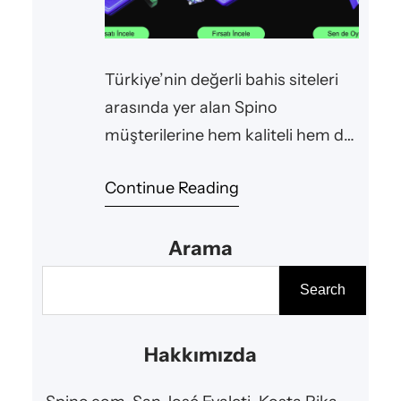
Türkiye’nin değerli bahis siteleri
arasında yer alan Spino
müşterilerine hem kaliteli hem de
güvenli bir bahis ortamı
Continue Reading
sunmaktadır. Oyuncular güncel
adresi üzerinden bu firmaya kayıt
Arama
olarak hemen hesaplarını
oluşturma şansına sahiptir. Sitede
A
Search
hesabını oluşturan kullanıcılar
r
kripto para seçeneklerinden
a
Hakkımızda
herhangi birini tercih ederek
hesaplarına yatırım yapabilirler.