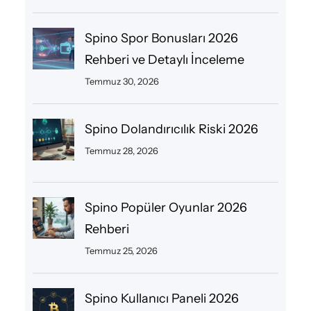
Spino Spor Bonusları 2026
Rehberi ve Detaylı İnceleme
Temmuz 30, 2026
Spino Dolandırıcılık Riski 2026
Temmuz 28, 2026
Spino Popüler Oyunlar 2026
Rehberi
Temmuz 25, 2026
Spino Kullanıcı Paneli 2026