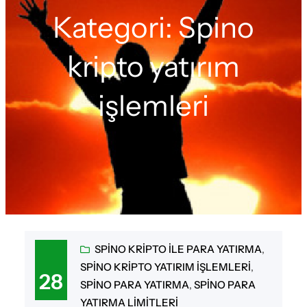
Kategori:
Spino
kripto yatırım
işlemleri
SPINO KRIPTO ILE PARA YATIRMA
, 
SPINO KRIPTO YATIRIM IŞLEMLERI
, 
28
SPINO PARA YATIRMA
, 
SPINO PARA
YATIRMA LIMITLERI